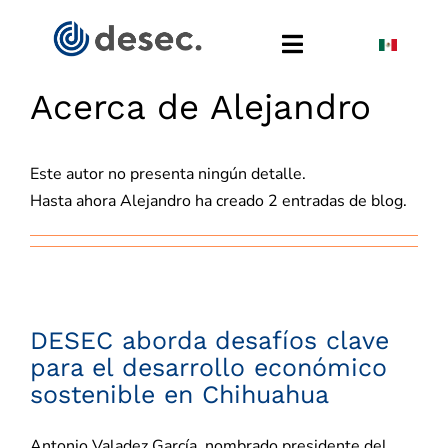
Saltar
al
Toggle
contenido
Navigation
Acerca de
Alejandro
Inicio
Este autor no presenta ningún detalle.
Quiénes Somos
Hasta ahora Alejandro ha creado 2 entradas de blog.
Cómo podemos ayudarte
50 Años DESEC
DESEC aborda desafíos clave
para el desarrollo económico
Vicepresidencias
sostenible en Chihuahua
Clústers de Chihuahua
Antonio Valadez García, nombrado presidente del